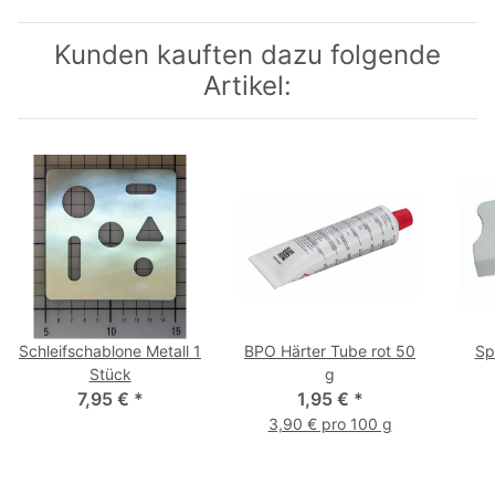
Kunden kauften dazu folgende
Artikel:
Schleifschablone Metall 1
BPO Härter Tube rot 50
Sp
Stück
g
7,95 €
*
1,95 €
*
3,90 € pro 100 g