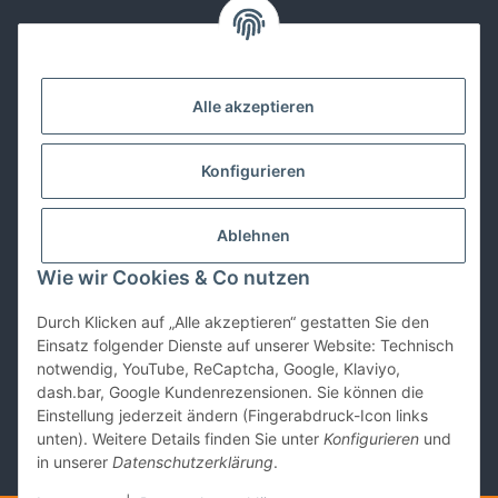
Kontakt
Alle akzeptieren
Lackwissen
Konfigurieren
Informationen
Ablehnen
Gesetzliches
Wie wir Cookies & Co nutzen
Durch Klicken auf „Alle akzeptieren“ gestatten Sie den
Vertrag widerrufen
Einsatz folgender Dienste auf unserer Website: Technisch
notwendig, YouTube, ReCaptcha, Google, Klaviyo,
dash.bar, Google Kundenrezensionen. Sie können die
Einstellung jederzeit ändern (Fingerabdruck-Icon links
unten). Weitere Details finden Sie unter
Konfigurieren
und
in unserer
Datenschutzerklärung
.
* Alle Preise inkl. gesetzlicher USt., zzgl.
Versand