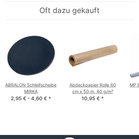
Oft dazu gekauft
ABRALON Schleifscheibe
Abdeckpapier Rolle 60
MP B
MIRKA
cm x 50 m, 40 g/m²
2,95 € -
4,60 €
*
10,95 €
*