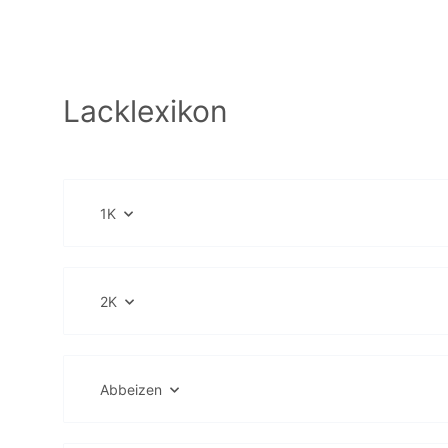
Lacklexikon
1K
2K
Abbeizen