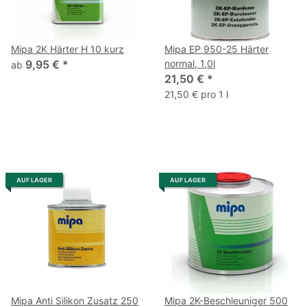
Mipa 2K Härter H 10 kurz
Mipa EP 950-25 Härter
9,95 €
*
normal, 1,0l
ab
21,50 €
*
21,50 € pro 1 l
AUF LAGER
AUF LAGER
Mipa Anti Silikon Zusatz 250
Mipa 2K-Beschleuniger 500