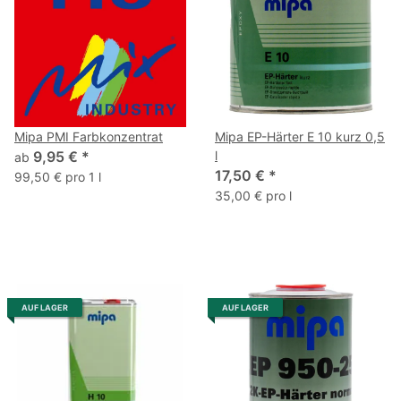
Mipa PMI Farbkonzentrat
Mipa EP-Härter E 10 kurz 0,5
9,95 €
*
l
ab
17,50 €
*
99,50 € pro 1 l
35,00 € pro l
AUF LAGER
AUF LAGER