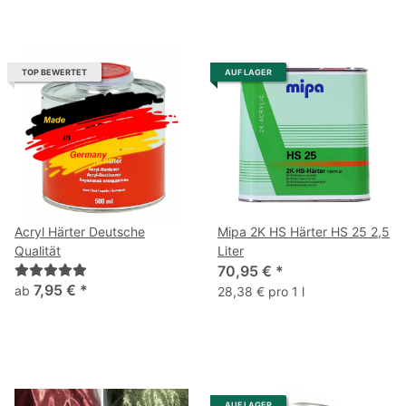
TOP BEWERTET
AUF LAGER
Acryl Härter Deutsche
Mipa 2K HS Härter HS 25 2,5
Qualität
Liter
70,95 €
*
7,95 €
*
ab
28,38 € pro 1 l
AUF LAGER