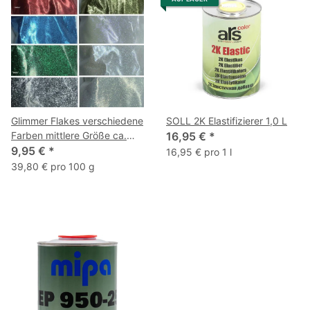
Glimmer Flakes verschiedene
SOLL 2K Elastifizierer 1,0 L
Farben mittlere Größe ca.
16,95 €
*
25g
9,95 €
*
16,95 € pro 1 l
39,80 € pro 100 g