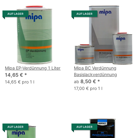
AUF LAGER
AUF LAGER
Mipa EP-Verdünnung 1 Liter
Mipa BC Verdünnung
14,65 €
*
Basislackverdünnung
8,50 €
*
ab
14,65 € pro 1 l
17,00 € pro 1 l
AUF LAGER
AUF LAGER