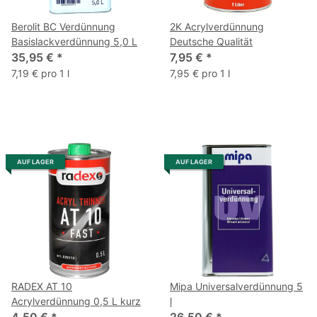
Berolit BC Verdünnung
2K Acrylverdünnung
Basislackverdünnung 5,0 L
Deutsche Qualität
35,95 €
*
7,95 €
*
7,19 € pro 1 l
7,95 € pro 1 l
AUF LAGER
AUF LAGER
RADEX AT 10
Mipa Universalverdünnung 5
Acrylverdünnung 0,5 L kurz
l
4,50 €
*
26,50 €
*