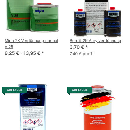
Mipa 2K Verdünnung normal
Berolit 2K Acrylverdünnung
V 25
3,70 €
*
9,25 € -
13,95 €
*
7,40 € pro 1 l
AUF LAGER
AUF LAGER