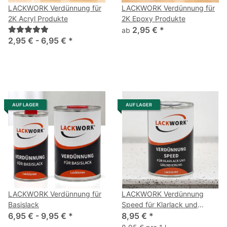
LACKWORK Verdünnung für
LACKWORK Verdünnung für
2K Acryl Produkte
2K Epoxy Produkte
2,95 €
*
ab
2,95 € -
6,95 €
*
AUF LAGER
AUF LAGER
LACKWORK Verdünnung für
LACKWORK Verdünnung
Basislack
Speed für Klarlack und
6,95 € -
9,95 €
*
Grundierung 1,0 L
8,95 €
*