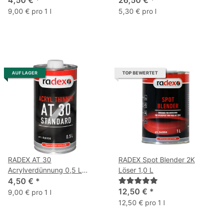
9,00 € pro 1 l
5,30 € pro l
AUF LAGER
TOP BEWERTET
RADEX AT 30
RADEX Spot Blender 2K
Acrylverdünnung 0,5 L
Löser 1,0 L
standard
4,50 €
*
12,50 €
*
9,00 € pro 1 l
12,50 € pro 1 l