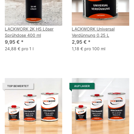
LACKWORK 2K HS Löser
LACKWORK Universal
Sprühdose 400 ml
Verdünnung 0,25 L
9,95 €
*
2,95 €
*
24,88 € pro 1 l
1,18 € pro 100 ml
TOP BEWERTET
AUF LAGER