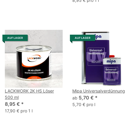
8,95 € pro 1 l
AUF LAGER
AUF LAGER
LACKWORK 2K HS Löser
Mipa Universalverdünnung
500 ml
5,70 €
*
ab
8,95 €
*
5,70 € pro l
17,90 € pro 1 l