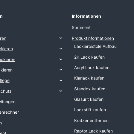
en
Informationen
Sortiment
eren
Produktinformationen
Lackierpistole Aufbau
kieren
2K Lack kaufen
ackieren
Acryl Lack kaufen
ckieren
Klarlack kaufen
flege
Standox kaufen
schutz
Glasurit kaufen
eitungen
Lackstift kaufen
nrechner
Kratzer entfernen
n
Raptor Lack kaufen
ent