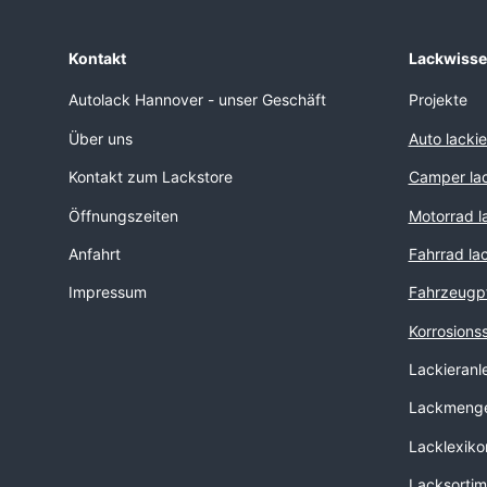
Kontakt
Lackwiss
Autolack Hannover - unser Geschäft
Projekte
Über uns
Auto lacki
Kontakt zum Lackstore
Camper lac
Öffnungszeiten
Motorrad l
Anfahrt
Fahrrad la
Impressum
Fahrzeugp
Korrosions
Lackieranl
Lackmenge
Lacklexiko
Lacksortim