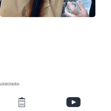
ackiermaske
.