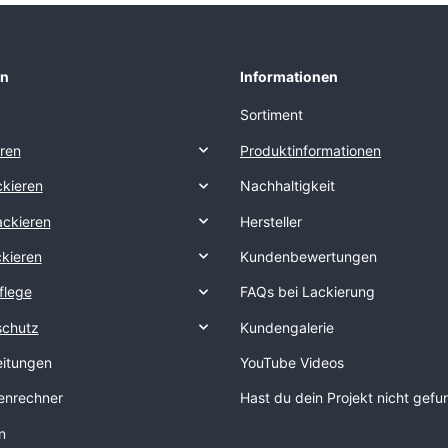
en
Informationen
Sortiment
eren
Produktinformationen
kieren
Nachhaltigkeit
ackieren
Hersteller
ckieren
Kundenbewertungen
flege
FAQs bei Lackierung
schutz
Kundengalerie
eitungen
YouTube Videos
nrechner
Hast du dein Projekt nicht gef
n