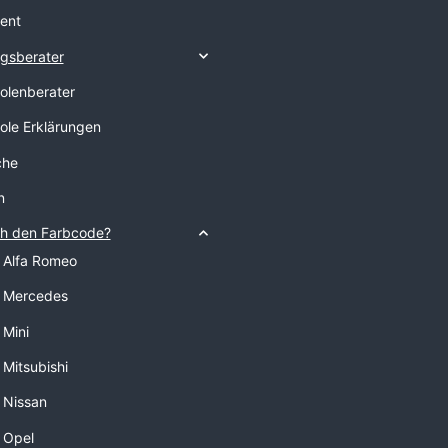
ent
gsberater
tolenberater
tole Erklärungen
che
n
ch den Farbcode?
 Alfa Romeo
 Mercedes
Mini
Mitsubishi
 Nissan
 Opel