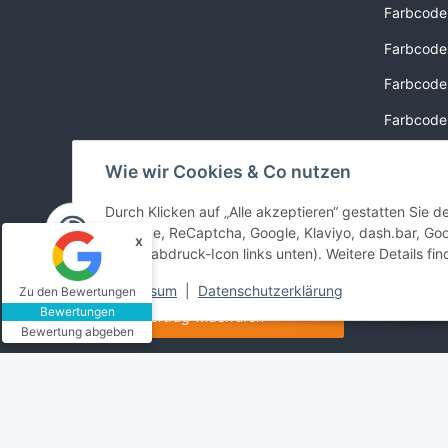
Farbcode
Farbcode I
Farbcode
Farbcode
Farbcode
Wie wir Cookies & Co nutzen
Farbcode
Durch Klicken auf „Alle akzeptieren“ gestatten Sie 
Farbcode
YouTube, ReCaptcha, Google, Klaviyo, dash.bar, Goo
x
(Fingerabdruck-Icon links unten). Weitere Details fi
Impressum
|
Datenschutzerklärung
Zu den Bewertungen
Bewertungen
Vertrag widerrufen
Bewertung abgeben
* Alle Preise inkl. gesetzlicher USt., zzgl.
Versand