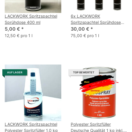
LACKWORK Spritzspachtel
6x LACKWORK
Sprühdose 400 ml
Spritzspachtel Sprühdose
5,00 €
*
400 ml
30,00 €
*
12,50 € pro 1 l
75,00 € pro 1 l
AUF LAGER
TOP BEWERTET
LACKWORK Spritzspachtel
Polyester Spritzfüller
Polyester Spritzfüller 1,0 kg
Deutsche Qualität 1 kg inkl.