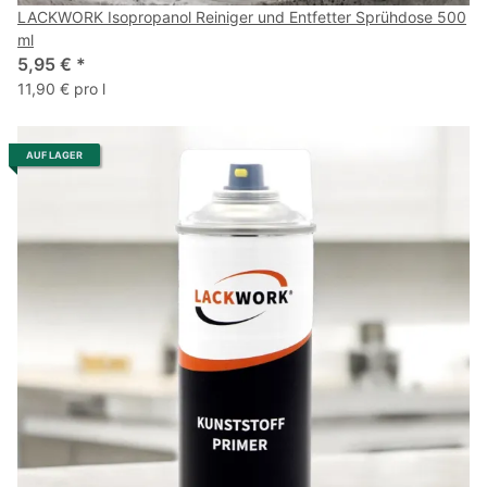
LACKWORK Isopropanol Reiniger und Entfetter Sprühdose 500
ml
5,95 €
*
11,90 € pro l
AUF LAGER