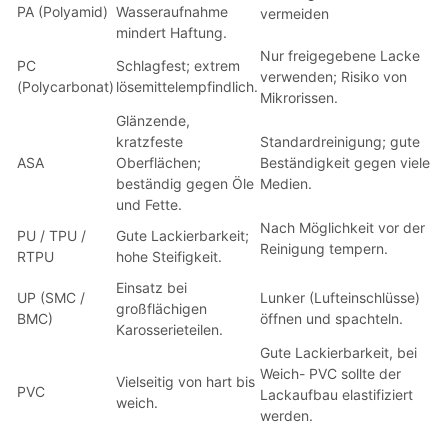
PA (Polyamid)
Wasseraufnahme
vermeiden
mindert Haftung.
Nur freigegebene Lacke
PC
Schlagfest; extrem
verwenden; Risiko von
(Polycarbonat)
lösemittelempfindlich.
Mikrorissen.
Glänzende,
kratzfeste
Standardreinigung; gute
ASA
Oberflächen;
Beständigkeit gegen viele
beständig gegen Öle
Medien.
und Fette.
Nach Möglichkeit vor der
PU / TPU /
Gute Lackierbarkeit;
Reinigung tempern.
RTPU
hohe Steifigkeit.
Einsatz bei
UP (SMC /
Lunker (Lufteinschlüsse)
großflächigen
BMC)
öffnen und spachteln.
Karosserieteilen.
Gute Lackierbarkeit, bei
Weich- PVC sollte der
Vielseitig von hart bis
PVC
Lackaufbau elastifiziert
weich.
werden.