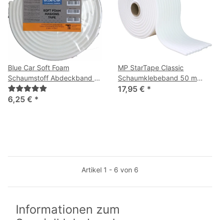
Blue Car Soft Foam
MP StarTape Classic
Schaumstoff Abdeckband 10
Schaumklebeband 50 m
m x 13 mm
Rolle x 13 mm
17,95 €
*
6,25 €
*
Artikel 1 - 6 von 6
Informationen zum