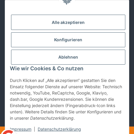
Kontakt
Alle akzeptieren
Lackwissen
Konfigurieren
Informationen
Ablehnen
Gesetzliches
Wie wir Cookies & Co nutzen
Durch Klicken auf „Alle akzeptieren“ gestatten Sie den
Vertrag widerrufen
Einsatz folgender Dienste auf unserer Website: Technisch
notwendig, YouTube, ReCaptcha, Google, Klaviyo,
dash.bar, Google Kundenrezensionen. Sie können die
Einstellung jederzeit ändern (Fingerabdruck-Icon links
unten). Weitere Details finden Sie unter
Konfigurieren
und
in unserer
Datenschutzerklärung
.
* Alle Preise inkl. gesetzlicher USt., zzgl.
Versand
Impressum
|
Datenschutzerklärung
© copyright allround store gmbh Hannover