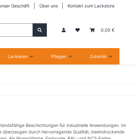
unser Geschäft
Über uns
Kontakt zum Lackstore
0,00 €
Lackieren
Pflegen
Zubehör
standsfähige Beschichtungen für industrielle Anwendungen. Im
ukte überzeugen durch hervorragende Qualität, beeindruckende
nung. Als Wunschfarbe, Farbcode, RAL- und NCS-Farbe.