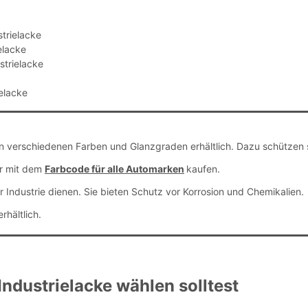
trielacke
elacke
strielacke
elacke
 in verschiedenen Farben und Glanzgraden erhältlich. Dazu schützen s
r mit dem
Farbcode für alle Automarken
kaufen.
r Industrie dienen. Sie bieten Schutz vor Korrosion und Chemikalien.
erhältlich.
ndustrielacke wählen solltest