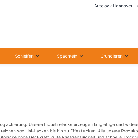
Autolack Hannover - 
Schleifen
Spachteln
Grundieren
uglackierung. Unsere Industrielacke erzeugen langlebige und wider
e reichen von Uni-Lacken bis hin zu Effektlacken. Alle unsere Prod
utolacke hohe Deckkraft, gute Passgenauigkeit und schnelle Trock