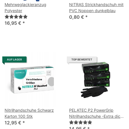
Mehrweglackieranzug
NITRAS Strickhandschuh mit
Polyester
PVC Noppen dunkelblau
0,80 €
*
16,95 €
*
AUF LAGER
TOP BEWERTET
Nitrilhandschuhe Schwarz
PELATEC P2 PowerGrip
Karton 100 Stk
Nitrilhandschuhe -Extra dick
12,95 €
*
& genoppt- Schwarz
14,95 €
*