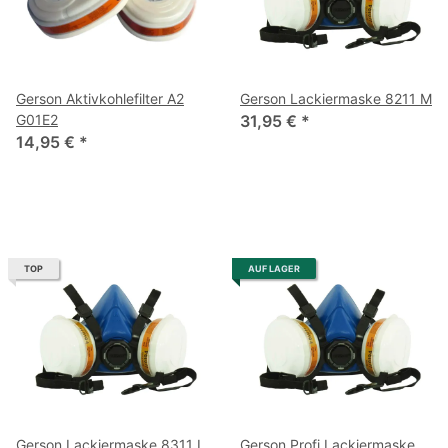
Gerson Aktivkohlefilter A2
Gerson Lackiermaske 8211 M
G01E2
31,95 €
*
14,95 €
*
TOP
AUF LAGER
Gerson Lackiermaske 8311 L
Gerson Profi Lackiermaske