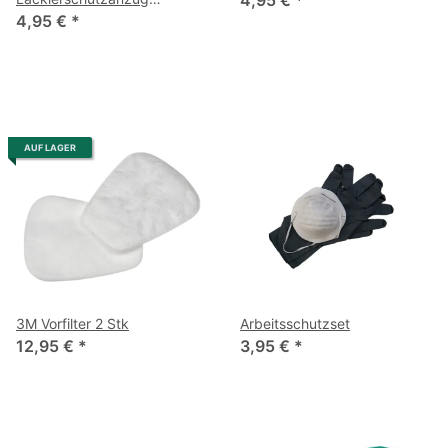
"SaveTex"
4,95 €
*
AUF LAGER
3M Vorfilter 2 Stk
Arbeitsschutzset
12,95 €
*
3,95 €
*