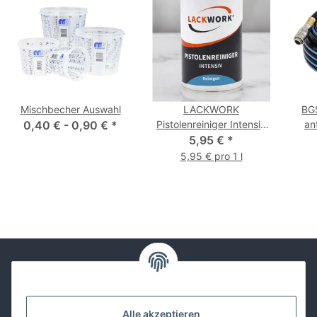
Mischbecher Auswahl
LACKWORK
BG
0,40 € -
0,90 €
*
Pistolenreiniger Intensiv
an
5,95 €
1,0 L
*
Sich
5,95 € pro 1 l
Kontakt
Alle akzeptieren