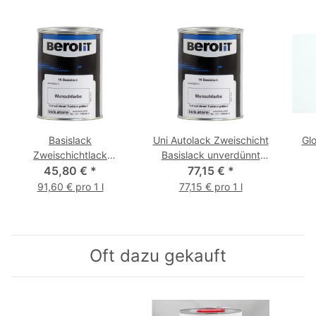
Basislack
Uni Autolack Zweischicht
Glo
Zweischichtlack
Basislack unverdünnt
unverdünnt 500 ml
45,80 €
*
77,15 €
1000 ml
*
91,60 € pro 1 l
77,15 € pro 1 l
Oft dazu gekauft