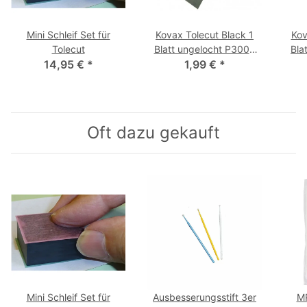
Mini Schleif Set für
Kovax Tolecut Black 1
Kov
Tolecut
Blatt ungelocht P3000
Bla
14,95 €
*
29 x 35 mm
1,99 €
*
Oft dazu gekauft
Mini Schleif Set für
Ausbesserungsstift 3er
MP