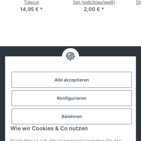
Tolecut
Set (gelb/blau/weiß)
St
14,95 €
*
2,00 €
*
Kontakt
Alle akzeptieren
Lackwissen
Konfigurieren
Informationen
Ablehnen
Gesetzliches
Wie wir Cookies & Co nutzen
Durch Klicken auf „Alle akzeptieren“ gestatten Sie den