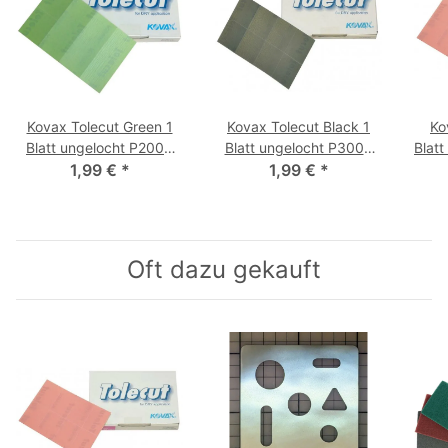
Kovax Tolecut Green 1
Kovax Tolecut Black 1
Ko
Blatt ungelocht P2000
Blatt ungelocht P3000
Blat
29 x 35 mm
1,99 €
*
29 x 35 mm
1,99 €
*
Oft dazu gekauft