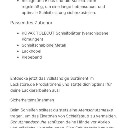
Reinige den Block und die Schleifblätter
regelmäßig, um eine lange Lebensdauer und
optimale Schleifleistung sicherzustellen.
Passendes Zubehör
KOVAX TOLECUT Schleifblätter (verschiedene
Körnungen)
Schleifschablone Metall
Lackhobel
Klebeband
Entdecke jetzt das vollständige Sortiment im
Lackstore.de Produktmenü und statte dich optimal für
deine Lackierarbeiten aus!
Sicherheitsmaßnahmen
Beim Schleifen solltest du stets eine
Atemschutzmaske
tragen, um das Einatmen von Schleifstaub zu vermeiden.
Schutzhandschuhe
schützen deine Hände vor Abrieb
und mögliche Hautreizungen. Eine
Schutzbrille
bewahrt