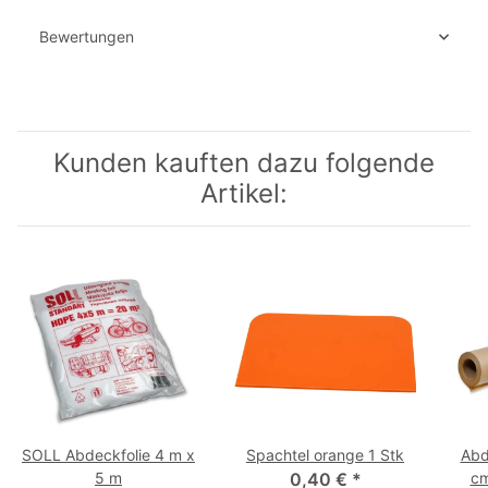
Bewertungen
Kunden kauften dazu folgende
Artikel:
SOLL Abdeckfolie 4 m x
Spachtel orange 1 Stk
Abd
5 m
0,40 €
*
cm