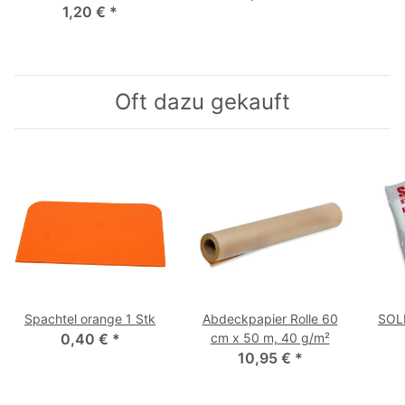
1,20 €
*
Oft dazu gekauft
Spachtel orange 1 Stk
Abdeckpapier Rolle 60
SOLL
0,40 €
*
cm x 50 m, 40 g/m²
10,95 €
*