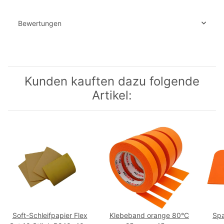
Bewertungen
Kunden kauften dazu folgende
Artikel:
Soft-Schleifpapier Flex
Klebeband orange 80°C
Spa