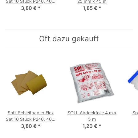
Set 10 Stück P240, 400,
25 mm x 45 m
3,80 €
600, 800
*
1,85 €
*
Oft dazu gekauft
Soft-Schleifpapier Flex
SOLL Abdeckfolie 4 m x
Sp
Set 10 Stück P240, 400,
5 m
3,80 €
600, 800
*
1,20 €
*