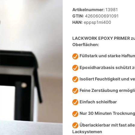
Artikelnummer:
13981
GTIN:
4260600691091
HAN:
eppsp1mi400
LACKWORK EPOXY PRIMER zum 
Oberflächen:
Füllstark und starke Haftu
Epoxidharzbasis schützt z
Isoliert Feuchtigkeit und v
Feine Zerstäubung ermögli
Einfach schleifbar
Nur 30 Minuten Trocknung
Überlackierbar mit fast al
Lacksystemen