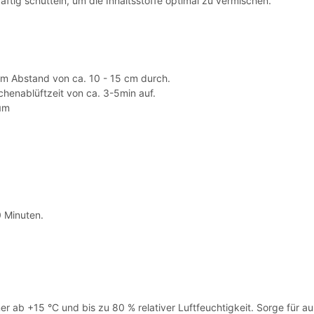
äftig schütteln, um die Inhaltsstoffe optimal zu vermischen.
em Abstand von ca. 10 - 15 cm durch.
henablüftzeit von ca. 3-5min auf.
µm
 Minuten.
r ab +15 °C und bis zu 80 % relativer Luftfeuchtigkeit. Sorge für a