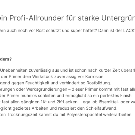
Profi-Allrounder für starke Untergrü
 sondern auch noch vor Rost schützt und super haftet? Dann ist der
ders?
t Unebenheiten zuverlässig aus und ist schon nach kurzer Zeit überarb
der Primer dein Werkstück zuverlässig vor Korrosion.
ragend gegen Feuchtigkeit und verhindert so Rostbildung.
ierungen oder Werksgrundierungen – dieser Primer kommt mit fast all
er Primer mühelos schleifen und ermöglicht so ein perfektes Finish.
t fast allen gängigen 1K- und 2K-Lacken, egal ob lösemittel- oder w
glicht gezieltes Arbeiten und reduziert den Schleifaufwand.
en Trocknungszeit kannst du mit Polyesterspachtel weiterarbeiten.