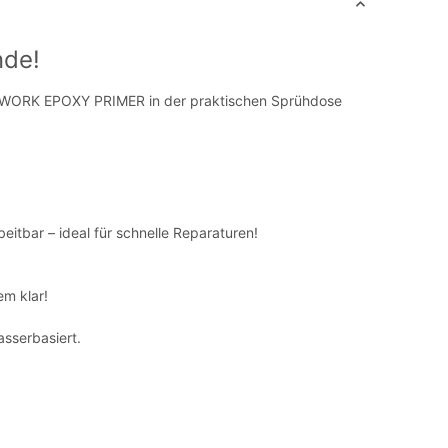
nde!
 LACKWORK EPOXY PRIMER in der praktischen Sprühdose
eitbar – ideal für schnelle Reparaturen!
em klar!
asserbasiert.