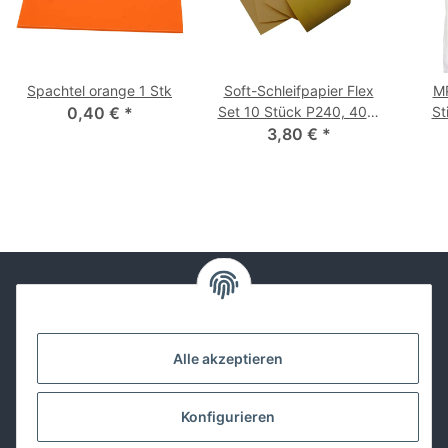
Spachtel orange 1 Stk
Soft-Schleifpapier Flex
MP
0,40 €
*
Set 10 Stück P240, 400,
St
3,80 €
600, 800
*
Kontakt
Alle akzeptieren
Lackwissen
Konfigurieren
Informationen