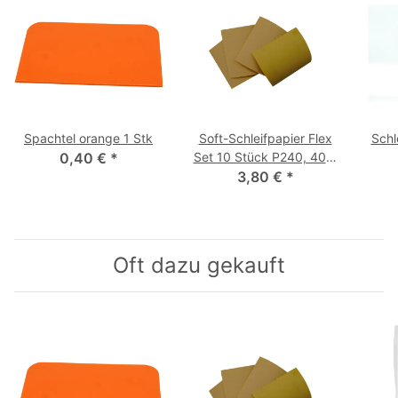
Spachtel orange 1 Stk
Soft-Schleifpapier Flex
Schl
0,40 €
*
Set 10 Stück P240, 400,
3,80 €
600, 800
*
Oft dazu gekauft