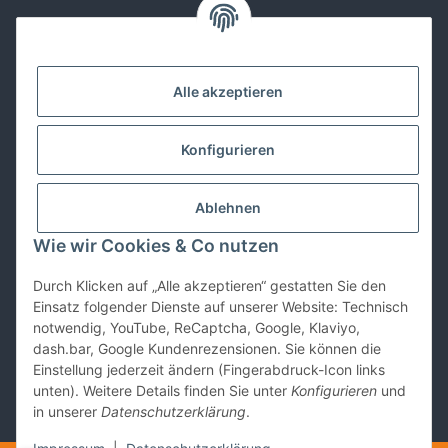
Kontakt
Alle akzeptieren
Lackwissen
Konfigurieren
Informationen
Ablehnen
Gesetzliches
Wie wir Cookies & Co nutzen
Durch Klicken auf „Alle akzeptieren“ gestatten Sie den
Vertrag widerrufen
Einsatz folgender Dienste auf unserer Website: Technisch
notwendig, YouTube, ReCaptcha, Google, Klaviyo,
dash.bar, Google Kundenrezensionen. Sie können die
Einstellung jederzeit ändern (Fingerabdruck-Icon links
unten). Weitere Details finden Sie unter
Konfigurieren
und
in unserer
Datenschutzerklärung
.
* Alle Preise inkl. gesetzlicher USt., zzgl.
Versand