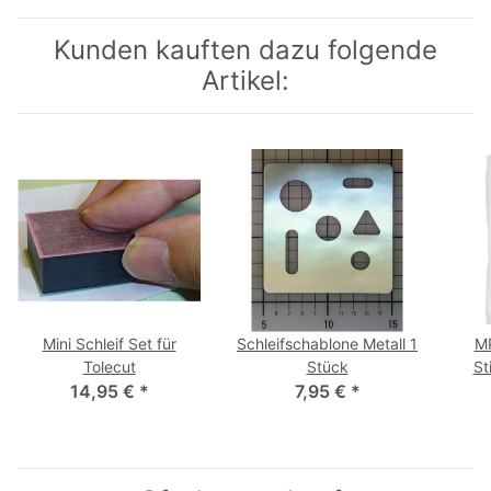
Kunden kauften dazu folgende
Artikel:
Mini Schleif Set für
Schleifschablone Metall 1
MP
Tolecut
Stück
St
14,95 €
*
7,95 €
*