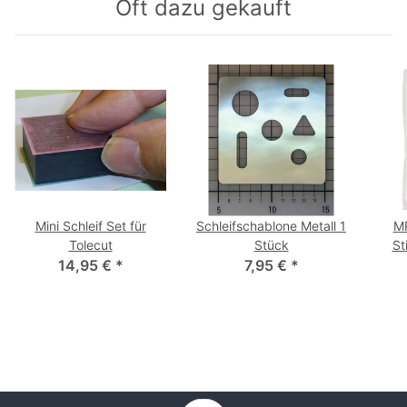
Oft dazu gekauft
Mini Schleif Set für
Schleifschablone Metall 1
MP
Tolecut
Stück
St
14,95 €
*
7,95 €
*