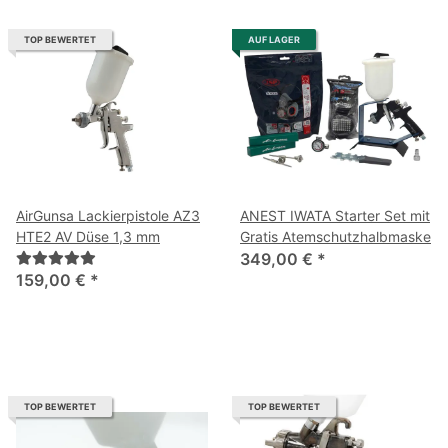
TOP BEWERTET
AUF LAGER
AirGunsa Lackierpistole AZ3
ANEST IWATA Starter Set mit
HTE2 AV Düse 1,3 mm
Gratis Atemschutzhalbmaske
349,00 €
*
159,00 €
*
TOP BEWERTET
TOP BEWERTET