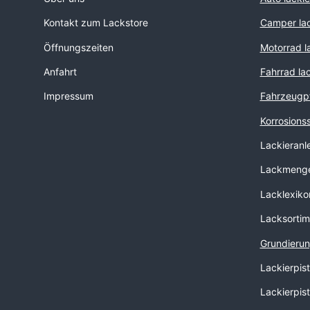
Kontakt zum Lackstore
Camper lac
Öffnungszeiten
Motorrad l
Anfahrt
Fahrrad la
Impressum
Fahrzeugp
Korrosions
Lackieranl
Lackmenge
Lacklexiko
Lacksortim
Grundierun
Lackierpis
Lackierpis