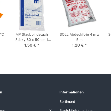
0°C
MP Staubbindetuch
SOLL Abdeckfolie 4 m x
S
Sticky 80 x 50 cm 1
5 m
1,50 €
Stück
*
1,20 €
*
en
Informationen
Sortiment
eren
Produktinformationen