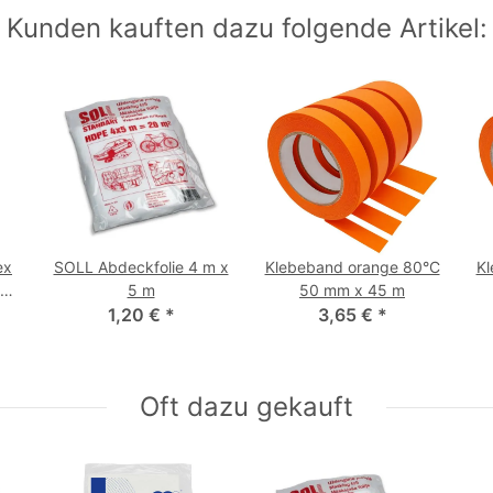
Kunden kauften dazu folgende Artikel:
ex
SOLL Abdeckfolie 4 m x
Klebeband orange 80°C
Kl
5 m
50 mm x 45 m
1,20 €
*
3,65 €
*
Oft dazu gekauft