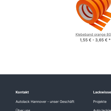
Klebeband orange 8
1,55 € -
3,65 €
*
Kontakt
Lackwiss
Autolack Hannover - unser Geschäft
Projekte
Über uns
Auto lacki