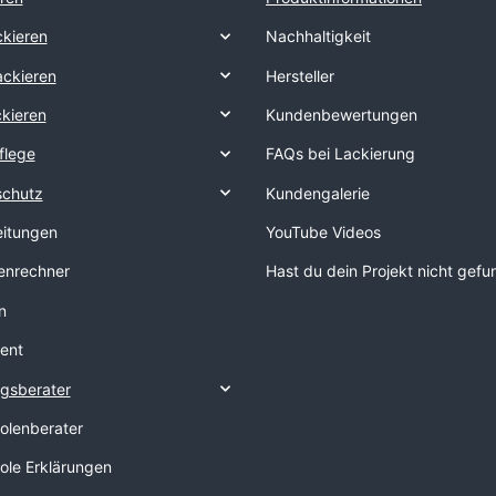
kieren
Nachhaltigkeit
ackieren
Hersteller
ckieren
Kundenbewertungen
flege
FAQs bei Lackierung
schutz
Kundengalerie
eitungen
YouTube Videos
nrechner
Hast du dein Projekt nicht gef
n
ent
gsberater
tolenberater
tole Erklärungen