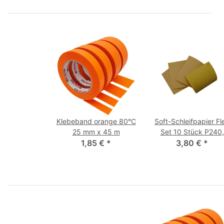
Klebeband orange 80°C
Soft-Schleifpapier Fl
25 mm x 45 m
Set 10 Stück P240,
1,85 €
*
400, 600, 800
3,80 €
*