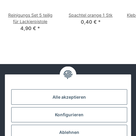
Reinigungs Set 5 teilig
Spachtel orange 1 Stk
Kle
für Lackierpistole
0,40 €
*
4,90 €
*
Kontakt
Alle akzeptieren
Lackwissen
Konfigurieren
Informationen
Ablehnen
Gesetzliches