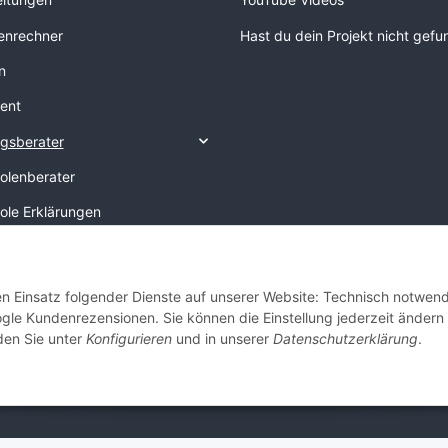
nrechner
Hast du dein Projekt nicht gef
n
ent
gsberater
tolenberater
tole Erklärungen
che
n
den Einsatz folgender Dienste auf unserer Website: Technisch notwend
gle Kundenrezensionen. Sie können die Einstellung jederzeit ändern
ch den Farbcode?
nden Sie unter
Konfigurieren
und in unserer
Datenschutzerklärung
.