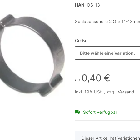
HAN:
OS-13
Schlauchschelle 2 Ohr 11-13 mm
Größe
Bitte wähle eine Variation.
0,40 €
ab
inkl. 19% USt. , zzgl.
Versand
Sofort verfügbar
x
Dieser Artikel hat Variatione