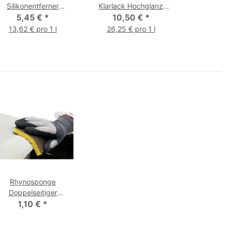
Silikonentferner
Klarlack Hochglanz
Sprühdose 400 ml
5,45 €
*
Sprühdose 400 ml
10,50 €
*
13,62 € pro 1 l
26,25 € pro 1 l
Rhynosponge
Doppelseitiger
Schleifschwamm
1,10 €
*