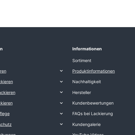
en
Informationen
Sortiment
eren
Produktinformationen
kieren
Nachhaltigkeit
ackieren
Hersteller
ckieren
Kundenbewertungen
flege
FAQs bei Lackierung
schutz
Kundengalerie
eitungen
YouTube Videos