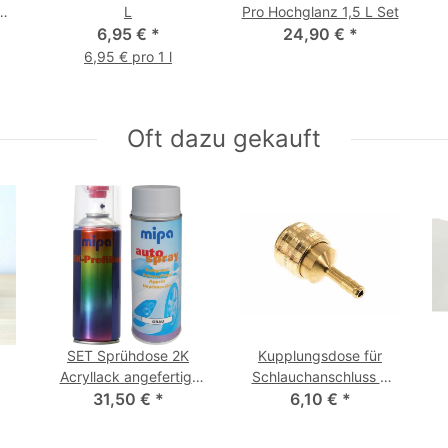
9
L
Pro Hochglanz 1,5 L Set
6,95 €
*
24,90 €
*
6,95 € pro 1 l
Oft dazu gekauft
SET Sprühdose 2K
Kupplungsdose für
Acryllack angefertigt
Schlauchanschluss 6
Wunschfarbe und Acryl-
31,50 €
*
6,10 €
mm NW 7,2
*
Haftgrund