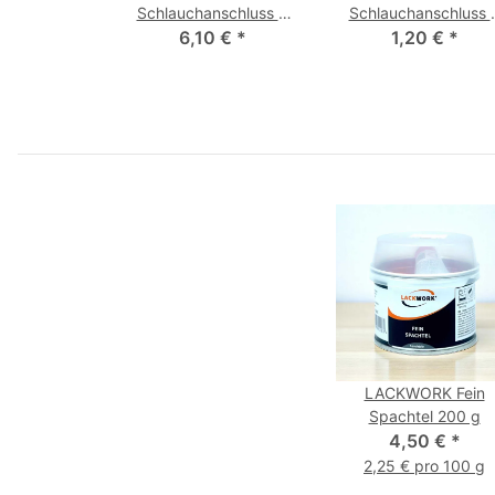
Schlauchanschluss 9
Schlauchanschluss 
6,10 €
mm NW 7,2
*
mm 3/8 NW 7,2
1,20 €
*
LACKWORK Fein
Spachtel 200 g
4,50 €
*
2,25 € pro 100 g