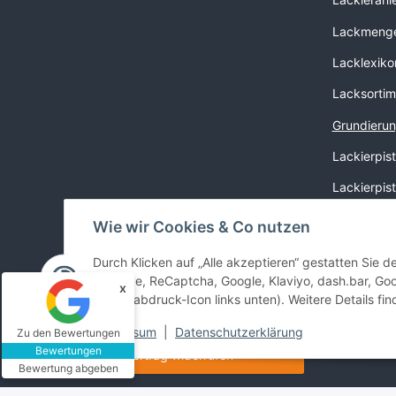
Lackmenge
Lacklexiko
Lacksortim
Grundierun
Lackierpis
Lackierpis
Farbtonsu
Wie wir Cookies & Co nutzen
RAL-Farbe
Durch Klicken auf „Alle akzeptieren“ gestatten Sie 
YouTube, ReCaptcha, Google, Klaviyo, dash.bar, Goo
Wo finde i
x
(Fingerabdruck-Icon links unten). Weitere Details fi
Impressum
|
Datenschutzerklärung
Zu den Bewertungen
Bewertungen
Vertrag widerrufen
Bewertung abgeben