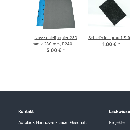
Nassschleifpapier 230
Schleifvlies grau 1 St
mm x 280 mm, P240 bis
1,00 €
*
P3000 P 400 10 Stück
5,00 €
*
Kontakt
Lackwiss
Autolack Hannover - unser Geschäft
Projekte