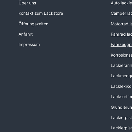
Über uns
Auto lacki
Kontakt zum Lackstore
Camper lac
Öffnungszeiten
Motorrad l
Anfahrt
Fahrrad la
Impressum
Fahrzeugp
Korrosions
Lackieranl
Lackmenge
Lacklexiko
Lacksortim
Grundierun
Lackierpis
Lackierpis