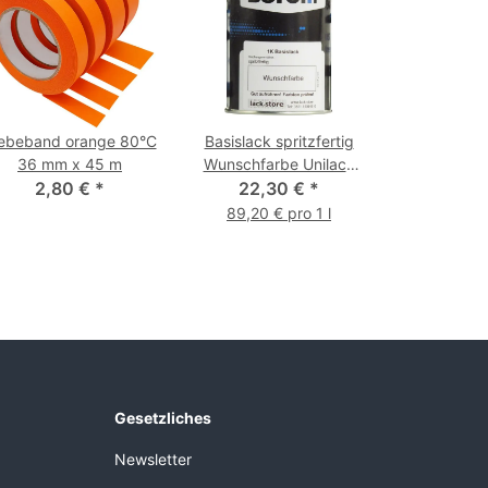
ebeband orange 80°C
Basislack spritzfertig
36 mm x 45 m
Wunschfarbe Unilack
2,80 €
*
22,30 €
250 ml
*
89,20 € pro 1 l
Gesetzliches
Newsletter