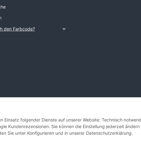
che
n
ch den Farbcode?
 copyright allround store gmbh Hannover
den Einsatz folgender Dienste auf unserer Website: Technisch notwend
gle Kundenrezensionen. Sie können die Einstellung jederzeit ändern
nden Sie unter
Konfigurieren
und in unserer
Datenschutzerklärung
.