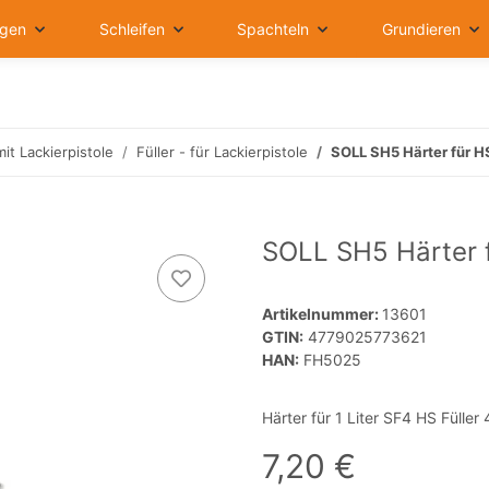
igen
Schleifen
Spachteln
Grundieren
it Lackierpistole
Füller - für Lackierpistole
SOLL SH5 Härter für HS
SOLL SH5 Härter f
Artikelnummer:
13601
GTIN:
4779025773621
HAN:
FH5025
Härter für 1 Liter SF4 HS Füller
7,20 €