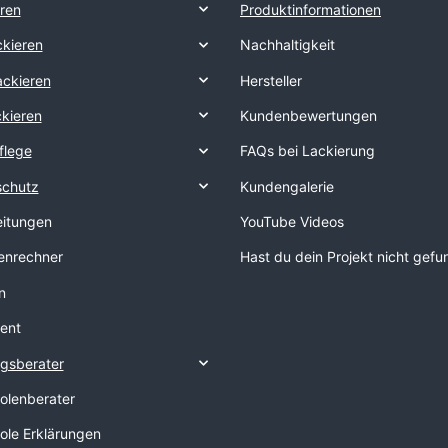
eren
Produktinformationen
kieren
Nachhaltigkeit
ackieren
Hersteller
ckieren
Kundenbewertungen
flege
FAQs bei Lackierung
schutz
Kundengalerie
eitungen
YouTube Videos
nrechner
Hast du dein Projekt nicht gef
n
ent
gsberater
tolenberater
tole Erklärungen