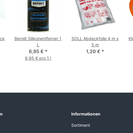
ück
Berolit Silikonentferner 1
SOLL Abdeckfolie 4 m x
Kl
L
5 m
6,95 €
*
1,20 €
*
6,95 € pro 1 l
en
Informationen
Sortiment