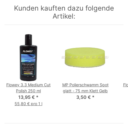
Kunden kauften dazu folgende
Artikel:
Flowey 3.3 Medium Cut
MP Polierschwamm Spot
Fl
Polish 250 ml
glatt - 75 mm Klett Gelb
13,95 €
*
3,50 €
*
55,80 € pro 1 l