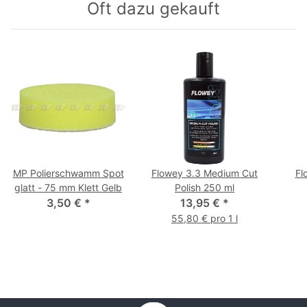
Oft dazu gekauft
MP Polierschwamm Spot
Flowey 3.3 Medium Cut
Fl
glatt - 75 mm Klett Gelb
Polish 250 ml
3,50 €
*
13,95 €
*
55,80 € pro 1 l