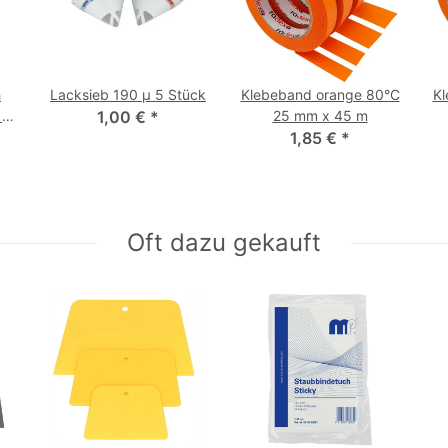
h
Lacksieb 190 µ 5 Stück
Klebeband orange 80°C
Kl
1
1,00 €
*
25 mm x 45 m
1,85 €
*
Oft dazu gekauft