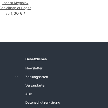
Indasa Rhynalox
Schleifpapier Bogen
scher 115 x 280 mm,
1,00 €
*
ab
P40 - P240
Gesetzliches
Newsletter
Zahlungsarten
Versandarten
AGB
Datenschutzerklärung