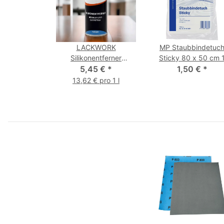
LACKWORK
MP Staubbindetuc
Silikonentferner
Sticky 80 x 50 cm 
Sprühdose 400 ml
5,45 €
*
1,50 €
Stück
*
13,62 € pro 1 l