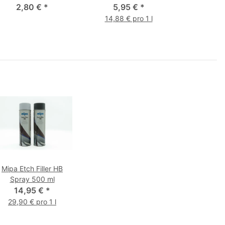
2,80 €
*
5,95 €
*
14,88 € pro 1 l
Mipa Etch Filler HB
Spray 500 ml
14,95 €
*
29,90 € pro 1 l