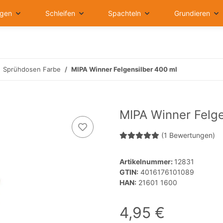
igen
Schleifen
Spachteln
Grundieren
Sprühdosen Farbe
MIPA Winner Felgensilber 400 ml
MIPA Winner Felge
(1 Bewertungen)
Artikelnummer:
12831
GTIN:
4016176101089
HAN:
21601 1600
4,95 €