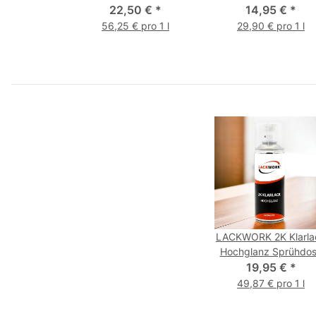
22,50 €
inkl. Härter
*
(ca. RAL 7040)
14,95 €
*
56,25 € pro 1 l
29,90 € pro 1 l
LACKWORK 2K Klarla
Hochglanz Sprühdo
19,95 €
400 ml
*
49,87 € pro 1 l