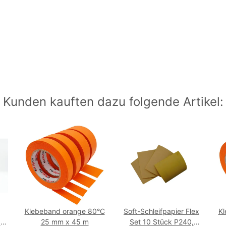
Kunden kauften dazu folgende Artikel:
Klebeband orange 80°C
Soft-Schleifpapier Flex
Kl
au
25 mm x 45 m
Set 10 Stück P240,