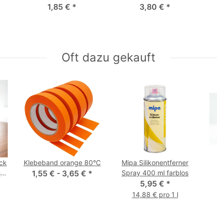
1,85 €
*
400, 600, 800
3,80 €
*
Oft dazu gekauft
ck
Klebeband orange 80°C
Mipa Silikonentferner
se
1,55 € -
3,65 €
*
Spray 400 ml farblos
5,95 €
*
14,88 € pro 1 l