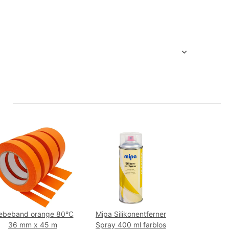
ebeband orange 80°C
Mipa Silikonentferner
36 mm x 45 m
Spray 400 ml farblos