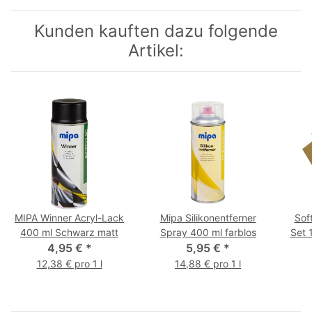
Kunden kauften dazu folgende
Artikel:
MIPA Winner Acryl-Lack
Mipa Silikonentferner
Sof
400 ml Schwarz matt
Spray 400 ml farblos
Set 
4,95 €
*
5,95 €
*
12,38 € pro 1 l
14,88 € pro 1 l