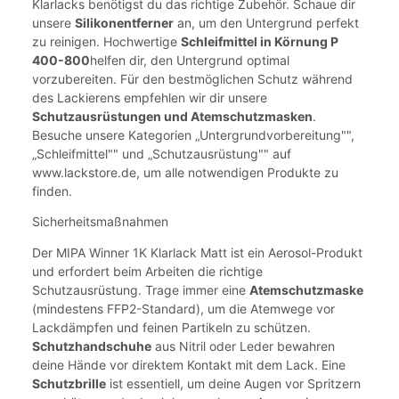
Klarlacks benötigst du das richtige Zubehör. Schaue dir
unsere
Silikonentferner
an, um den Untergrund perfekt
zu reinigen. Hochwertige
Schleifmittel in Körnung P
400-800
helfen dir, den Untergrund optimal
vorzubereiten. Für den bestmöglichen Schutz während
des Lackierens empfehlen wir dir unsere
Schutzausrüstungen und Atemschutzmasken
.
Besuche unsere Kategorien „Untergrundvorbereitung"",
„Schleifmittel"" und „Schutzausrüstung"" auf
www.lackstore.de, um alle notwendigen Produkte zu
finden.
Sicherheitsmaßnahmen
Der MIPA Winner 1K Klarlack Matt ist ein Aerosol-Produkt
und erfordert beim Arbeiten die richtige
Schutzausrüstung. Trage immer eine
Atemschutzmaske
(mindestens FFP2-Standard), um die Atemwege vor
Lackdämpfen und feinen Partikeln zu schützen.
Schutzhandschuhe
aus Nitril oder Leder bewahren
deine Hände vor direktem Kontakt mit dem Lack. Eine
Schutzbrille
ist essentiell, um deine Augen vor Spritzern