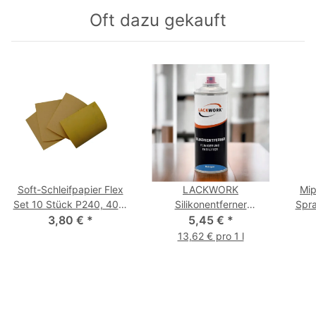
Oft dazu gekauft
Soft-Schleifpapier Flex
LACKWORK
Mip
Set 10 Stück P240, 400,
Silikonentferner
Spra
3,80 €
600, 800
*
Sprühdose 400 ml
5,45 €
*
13,62 € pro 1 l