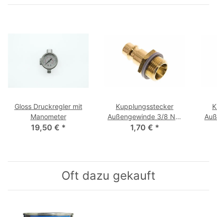
Gloss Druckregler mit
Kupplungsstecker
K
Manometer
Außengewinde 3/8 NW
Auß
19,50 €
*
1,70 €
7,2
*
Oft dazu gekauft