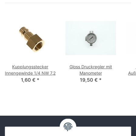
Kupplungsstecker
Gloss Druckregler mit
Innengewinde 1/4 NW 7,2
Manometer
Auß
1,60 €
*
19,50 €
*