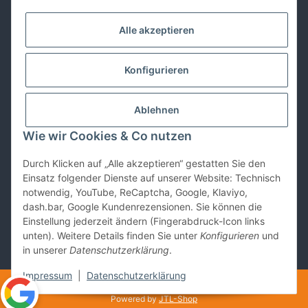
Kontakt
Alle akzeptieren
Lackwissen
Konfigurieren
Informationen
Ablehnen
Gesetzliches
Wie wir Cookies & Co nutzen
Durch Klicken auf „Alle akzeptieren“ gestatten Sie den
Vertrag widerrufen
Einsatz folgender Dienste auf unserer Website: Technisch
notwendig, YouTube, ReCaptcha, Google, Klaviyo,
dash.bar, Google Kundenrezensionen. Sie können die
Einstellung jederzeit ändern (Fingerabdruck-Icon links
unten). Weitere Details finden Sie unter
Konfigurieren
und
in unserer
Datenschutzerklärung
.
* Alle Preise inkl. gesetzlicher USt., zzgl.
Versand
Impressum
|
Datenschutzerklärung
© copyright allround store gmbh Hannover
Powered by
JTL-Shop