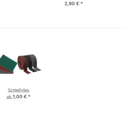
2,80 €
*
Schleifvlies
1,00 €
*
ab