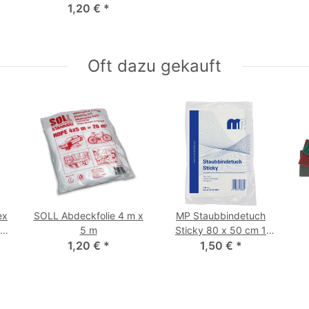
1,20 €
*
Oft dazu gekauft
ex
SOLL Abdeckfolie 4 m x
MP Staubbindetuch
5 m
Sticky 80 x 50 cm 1
1,20 €
*
1,50 €
Stück
*