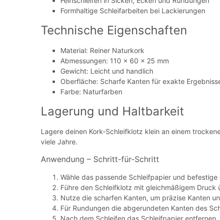
Feinschleifen in Sicken, Ecken und Rundungen
Formhaltige Schleifarbeiten bei Lackierungen
Technische Eigenschaften
Material: Reiner Naturkork
Abmessungen: 110 x 60 x 25 mm
Gewicht: Leicht und handlich
Oberfläche: Scharfe Kanten für exakte Ergebnis
Farbe: Naturfarben
Lagerung und Haltbarkeit
Lagere deinen Kork-Schleifklotz klein an einem trockenen
viele Jahre.
Anwendung – Schritt-für-Schritt
Wähle das passende Schleifpapier und befestige e
Führe den Schleifklotz mit gleichmäßigem Druck ü
Nutze die scharfen Kanten, um präzise Kanten un
Für Rundungen die abgerundeten Kanten des Schl
Nach dem Schleifen das Schleifpapier entfernen, 