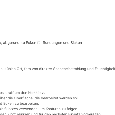
se, abgerundete Ecken für Rundungen und Sicken
, kühlen Ort, fern von direkter Sonneneinstrahlung und Feuchtigkeit.
s straff um den Korkklotz.
ber die Oberfläche, die bearbeitet werden soll.
d Ecken zu bearbeiten.
eifklotzes verwenden, um Konturen zu folgen.
den Klotz reinigen und für den nächsten Einsatz vorbereiten.