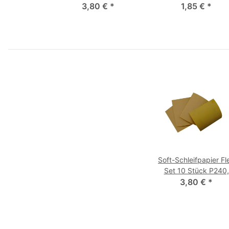
400, 600, 800
3,80 €
*
1,85 €
*
Soft-Schleifpapier Fl
Set 10 Stück P240,
400, 600, 800
3,80 €
*