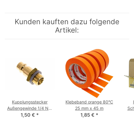
Kunden kauften dazu folgende
Artikel:
Kupplungsstecker
Klebeband orange 80°C
Außengewinde 1/4 NW
25 mm x 45 m
Sch
1,50 €
7,2
*
1,85 €
*
u