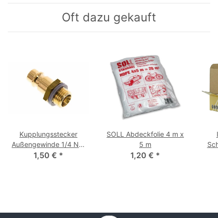
Oft dazu gekauft
Kupplungsstecker
SOLL Abdeckfolie 4 m x
Außengewinde 1/4 NW
5 m
Sch
1,50 €
7,2
*
1,20 €
*