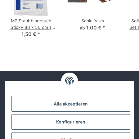
MP Staubbindetuch
Schleifvlies
Sof
Sticky 80 x 50 cm 1
1,00 €
*
Set 
ab
1,50 €
Stück
*
Kontakt
Alle akzeptieren
Lackwissen
Konfigurieren
Informationen