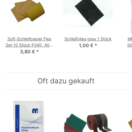
Soft-Schleifpapier Flex
Schleifvlies grau 1 Stück
MP
Set 10 Stück P240, 400,
1,00 €
*
St
3,80 €
600, 800
*
Oft dazu gekauft