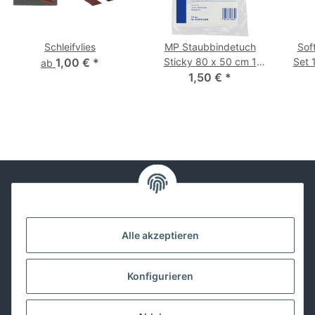
Schleifvlies
MP Staubbindetuch
Sof
1,00 €
*
Sticky 80 x 50 cm 1
Set 
ab
1,50 €
Stück
*
Kontakt
Alle akzeptieren
Lackwissen
Konfigurieren
Informationen