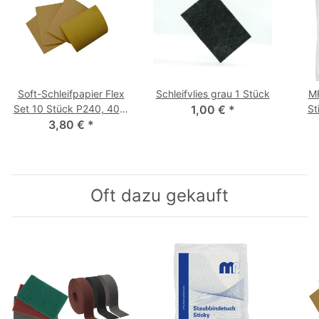
Soft-Schleifpapier Flex
Schleifvlies grau 1 Stück
MP
Set 10 Stück P240, 400,
1,00 €
*
St
3,80 €
600, 800
*
Oft dazu gekauft