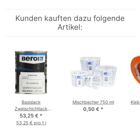
Kunden kauften dazu folgende
Artikel:
Basislack
Mischbecher 750 ml
Kle
Zweischichtlack
0,50 €
*
spritzfertig 1000 ml
53,25 €
*
53,25 € pro 1 l