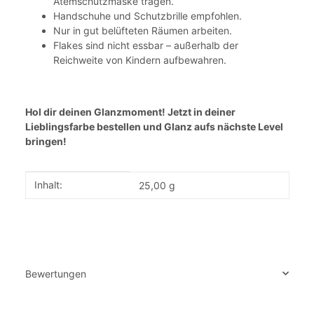
Atemschutzmaske tragen.
Handschuhe und Schutzbrille empfohlen.
Nur in gut belüfteten Räumen arbeiten.
Flakes sind nicht essbar – außerhalb der
Reichweite von Kindern aufbewahren.
Hol dir deinen Glanzmoment! Jetzt in deiner
Lieblingsfarbe bestellen und Glanz aufs nächste Level
bringen!
Produkteigenschaft
Wert
Inhalt:
25,00 g
Bewertungen