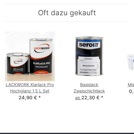
Oft dazu gekauft
LACKWORK Klarlack Pro
Basislack
Mi
Hochglanz 1,5 L Set
Zweischichtlack
0,
24,90 €
*
22,30 €
*
ab