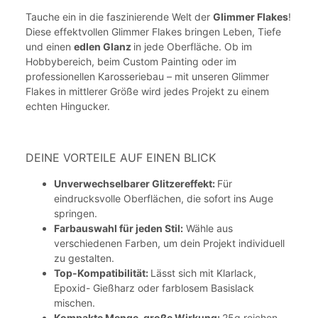
Tauche ein in die faszinierende Welt der
Glimmer Flakes
!
Diese effektvollen Glimmer Flakes bringen Leben, Tiefe
und einen
edlen Glanz
in jede Oberfläche. Ob im
Hobbybereich, beim Custom Painting oder im
professionellen Karosseriebau – mit unseren Glimmer
Flakes in mittlerer Größe wird jedes Projekt zu einem
echten Hingucker.
DEINE VORTEILE AUF EINEN BLICK
Unverwechselbarer Glitzereffekt:
Für
eindrucksvolle Oberflächen, die sofort ins Auge
springen.
Farbauswahl für jeden Stil:
Wähle aus
verschiedenen Farben, um dein Projekt individuell
zu gestalten.
Top-Kompatibilität:
Lässt sich mit Klarlack,
Epoxid- Gießharz oder farblosem Basislack
mischen.
Kompakte Menge, große Wirkung:
25g reichen