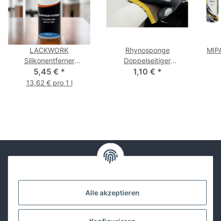
LACKWORK
Rhynosponge
MIPA
Silikonentferner
Doppelseitiger
Sprühdose 400 ml
5,45 €
*
Schleifschwamm
1,10 €
*
13,62 € pro 1 l
Kontakt
Alle akzeptieren
Lackwissen