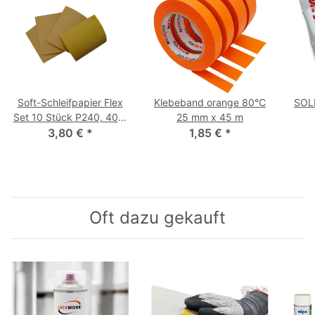
Soft-Schleifpapier Flex
Klebeband orange 80°C
SOLL
Set 10 Stück P240, 400,
25 mm x 45 m
3,80 €
600, 800
*
1,85 €
*
Oft dazu gekauft