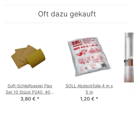
Oft dazu gekauft
Soft-Schleifpapier Flex
SOLL Abdeckfolie 4 m x
Set 10 Stück P240, 400,
5 m
3,80 €
600, 800
*
1,20 €
*
S