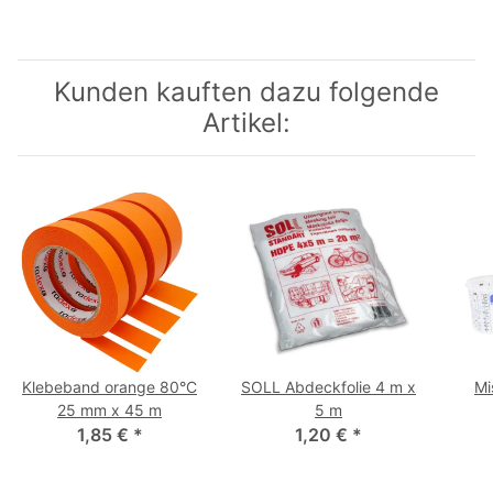
Kunden kauften dazu folgende
Artikel:
Klebeband orange 80°C
SOLL Abdeckfolie 4 m x
Mi
25 mm x 45 m
5 m
1,85 €
*
1,20 €
*