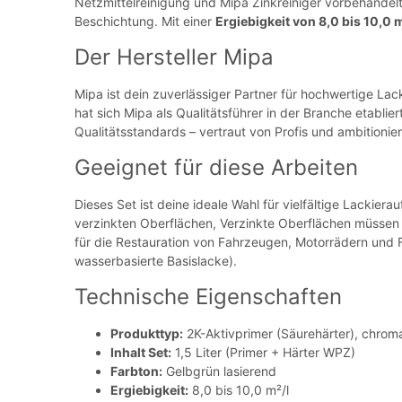
Netzmittelreinigung und Mipa Zinkreiniger vorbehandel
Beschichtung. Mit einer
Ergiebigkeit von 8,0 bis 10,0 m
Der Hersteller Mipa
Mipa ist dein zuverlässiger Partner für hochwertige L
hat sich Mipa als Qualitätsführer in der Branche etabli
Qualitätsstandards – vertraut von Profis und ambitioni
Geeignet für diese Arbeiten
Dieses Set ist deine ideale Wahl für vielfältige Lackie
verzinkten Oberflächen, Verzinkte Oberflächen müssen 
für die Restauration von Fahrzeugen, Motorrädern und
wasserbasierte Basislacke).
Technische Eigenschaften
Produkttyp:
2K-Aktivprimer (Säurehärter), chroma
Inhalt Set:
1,5 Liter (Primer + Härter WPZ)
Farbton:
Gelbgrün lasierend
Ergiebigkeit:
8,0 bis 10,0 m²/l