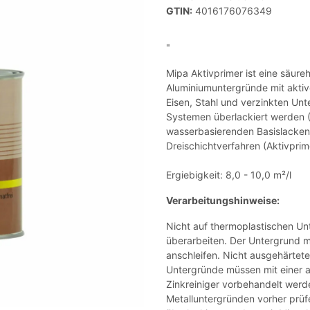
GTIN:
4016176076349
"
Mipa Aktivprimer ist eine säure
Aluminiumuntergründe mit akti
Eisen, Stahl und verzinkten Unt
Systemen überlackiert werden
wasserbasierenden Basislacken 
Dreischichtverfahren (Aktivprime
Ergiebigkeit: 8,0 - 10,0 m²/l
Verarbeitungshinweise:
Nicht auf thermoplastischen Un
überarbeiten. Der Untergrund mu
anschleifen. Nicht ausgehärtet
Untergründe müssen mit einer a
Zinkreiniger vorbehandelt werd
Metalluntergründen vorher prüf