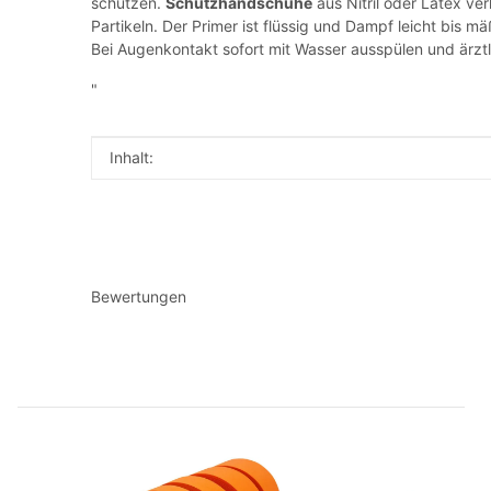
schützen.
Schutzhandschuhe
aus Nitril oder Latex ve
Partikeln. Der Primer ist flüssig und Dampf leicht bis 
Bei Augenkontakt sofort mit Wasser ausspülen und ärztl
"
Produkteigenschaft
Wert
Inhalt:
Bewertungen