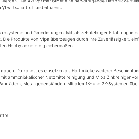
t werden. Der Aktivprimer bildet eine hervorragende Haftbrücke zwi
²/l
wirtschaftlich und effizient.
ackiersysteme und Grundierungen. Mit jahrzehntelanger Erfahrung in 
ert. Die Produkte von Mipa überzeugen durch ihre Zuverlässigkeit, e
erten Hobbylackierern gleichermaßen.
raufgaben. Du kannst es einsetzen als Haftbrücke weiterer Beschichtu
mit ammoniakalischer Netzmittelreinigung und Mipa Zinkreiniger vo
 Fahrrädern, Metallgegenständen. Mit allen 1K- und 2K-Systemen ü
tfrei