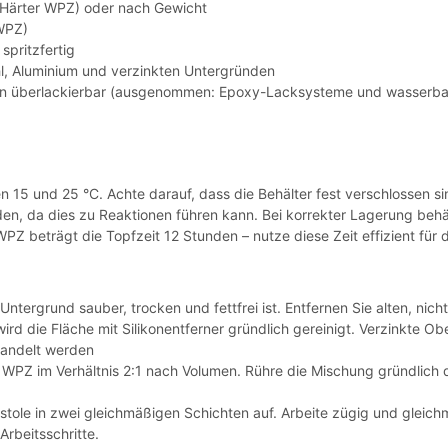
 Härter WPZ) oder nach Gewicht
 WPZ)
spritzfertig
l, Aluminium und verzinkten Untergründen
en überlackierbar (ausgenommen: Epoxy-Lacksysteme und wasserbas
n 15 und 25 °C. Achte darauf, dass die Behälter fest verschlossen
den, da dies zu Reaktionen führen kann. Bei korrekter Lagerung behäl
 beträgt die Topfzeit 12 Stunden – nutze diese Zeit effizient für d
 Untergrund sauber, trocken und fettfrei ist. Entfernen Sie alten, nic
ird die Fläche mit Silikonentferner gründlich gereinigt. Verzinkte 
handelt werden
WPZ im Verhältnis 2:1 nach Volumen. Rühre die Mischung gründlich du
stole in zwei gleichmäßigen Schichten auf. Arbeite zügig und gleic
rbeitsschritte.