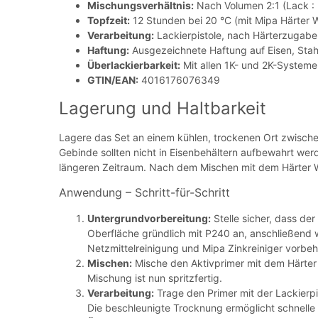
Mischungsverhältnis:
Nach Volumen 2:1 (Lack :
Topfzeit:
12 Stunden bei 20 °C (mit Mipa Härter
Verarbeitung:
Lackierpistole, nach Härterzugabe 
Haftung:
Ausgezeichnete Haftung auf Eisen, Stah
Überlackierbarkeit:
Mit allen 1K- und 2K-System
GTIN/EAN:
4016176076349
Lagerung und Haltbarkeit
Lagere das Set an einem kühlen, trockenen Ort zwische
Gebinde sollten nicht in Eisenbehältern aufbewahrt wer
längeren Zeitraum. Nach dem Mischen mit dem Härter WPZ
Anwendung – Schritt-für-Schritt
Untergrundvorbereitung:
Stelle sicher, dass der
Oberfläche gründlich mit P240 an, anschließend w
Netzmittelreinigung und Mipa Zinkreiniger vorbe
Mischen:
Mische den Aktivprimer mit dem Härter 
Mischung ist nun spritzfertig.
Verarbeitung:
Trage den Primer mit der Lackierpi
Die beschleunigte Trocknung ermöglicht schnelle A