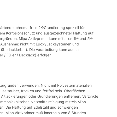
härtende, chromatfreie 2K-Grundierung speziell für
vem Korrosionsschutz und ausgezeichneter Haftung auf
ergründen. Mipa Aktivprimer kann mit allen 1K- und 2K-
 (Ausnahme: nicht mit EpoxyLacksystemen und
überlackierbar). Die Verarbeitung kann auch im
r / Füller / Decklack) erfolgen.
tergründen verwenden. Nicht mit Polyestermaterialien
ss sauber, trocken und fettfrei sein. Oberflächen
e Altlackierungen oder Grundierungen entfernen. Verzinkte
mmoniakalischen Netzmittelreinigung mittels Mipa
en. Die Haftung auf Edelstahl und schwierigen
en. Mipa Aktivprimer muß innerhalb von 8 Stunden