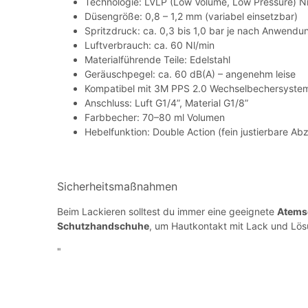
Technologie: LVLP (Low Volume, Low Pressure) N
Düsengröße: 0,8 – 1,2 mm (variabel einsetzbar)
Spritzdruck: ca. 0,3 bis 1,0 bar je nach Anwendu
Luftverbrauch: ca. 60 Nl/min
Materialführende Teile: Edelstahl
Geräuschpegel: ca. 60 dB(A) – angenehm leise
Kompatibel mit 3M PPS 2.0 Wechselbechersystem
Anschluss: Luft G1/4”, Material G1/8”
Farbbecher: 70–80 ml Volumen
Hebelfunktion: Double Action (fein justierbare Ab
Sicherheitsmaßnahmen
Beim Lackieren solltest du immer eine geeignete
Atems
Schutzhandschuhe
, um Hautkontakt mit Lack und Lös
"