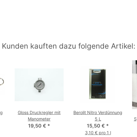
Kunden kauften dazu folgende Artikel:
ig
Gloss Druckregler mit
Berolit Nitro Verdünnung
Manometer
5 L
S
19,50 €
*
15,50 €
*
M
3,10 € pro 1 l