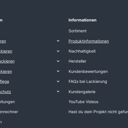
en
Informationen
Sortiment
eren
Produktinformationen
kieren
Nachhaltigkeit
ackieren
Hersteller
ckieren
Kundenbewertungen
flege
FAQs bei Lackierung
schutz
Kundengalerie
eitungen
YouTube Videos
nrechner
Hast du dein Projekt nicht gef
n