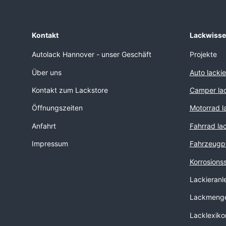
Kontakt
Lackwiss
Autolack Hannover - unser Geschäft
Projekte
Über uns
Auto lacki
Kontakt zum Lackstore
Camper lac
Öffnungszeiten
Motorrad l
Anfahrt
Fahrrad la
Impressum
Fahrzeugp
Korrosions
Lackieranl
Lackmenge
Lacklexiko