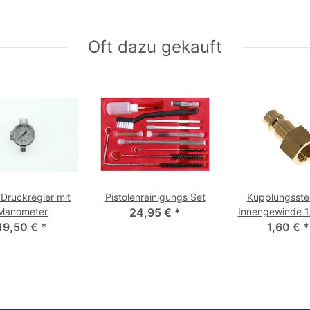
Oft dazu gekauft
 Druckregler mit
Pistolenreinigungs Set
Kupplungsste
Manometer
24,95 €
*
Innengewinde 
19,50 €
*
1,60 €
7,2
*