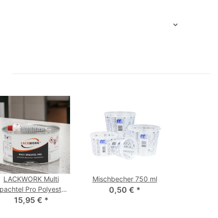
LACKWORK Multi
Mischbecher 750 ml
pachtel Pro Polyester
0,50 €
*
ultifunktionsspachtel
15,95 €
*
2,0 kg