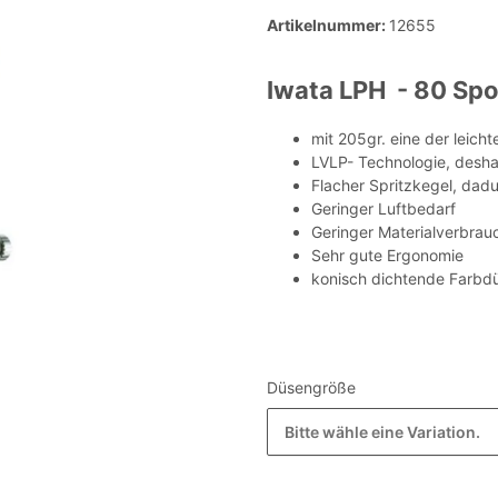
Artikelnummer:
12655
Iwata LPH - 80 Spot
mit 205gr. eine der leich
LVLP- Technologie, desha
Flacher Spritzkegel, dadu
Geringer Luftbedarf
Geringer Materialverbrau
Sehr gute Ergonomie
konisch dichtende Farbd
Düsengröße
Bitte wähle eine Variation.