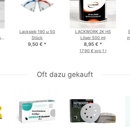
Lacksieb 190 µ 50
LACKWORK 2K HS
S
siv
Stück
Löser 500 ml
m
9,50 €
*
8,95 €
*
17,90 € pro 1 l
Oft dazu gekauft