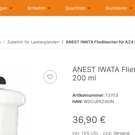
igen
Schleifen
Spachteln
Grundieren
n
Zubehör für Lackierpistolen
ANEST IWATA Fließbecher für AZ4 
ANEST IWATA Flie
200 ml
Artikelnummer:
13703
HAN:
W0CUPAZ40IN
36,90 €
inkl. 19% USt. , zzgl.
Versand