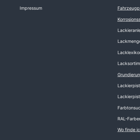
Impressum
Fahrzeugp
Korrosions
Lackieranl
Lackmenge
Lacklexiko
Lacksortim
Grundierun
Lackierpis
Lackierpis
Farbtonsu
RAL-Farbe
Wo finde i