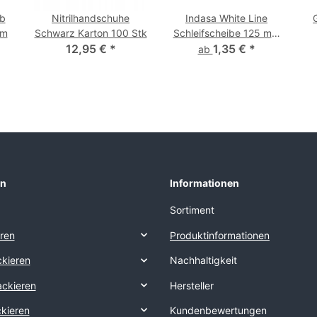
lb
Nitrilhandschuhe
Indasa White Line
mm
Schwarz Karton 100 Stk
Schleifscheibe 125 mm
12,95 €
*
8-Loch Klett
1,35 €
*
ab
en
Informationen
Sortiment
eren
Produktinformationen
kieren
Nachhaltigkeit
ackieren
Hersteller
ckieren
Kundenbewertungen