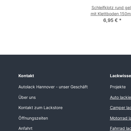
Schleifklotz rund ge
mit Klettboden 150
6,95 €
*
Kontakt
Lackwiss
Autolack Hannover - unser Geschäft
Projekte
Über uns
Auto lacki
Kontakt zum Lackstore
Camper lac
Öffnungszeiten
Motorrad l
Anfahrt
Fahrrad la