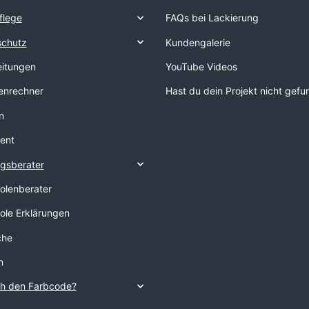
flege
FAQs bei Lackierung
schutz
Kundengalerie
eitungen
YouTube Videos
nrechner
Hast du dein Projekt nicht gef
n
ent
gsberater
tolenberater
tole Erklärungen
che
n
ch den Farbcode?