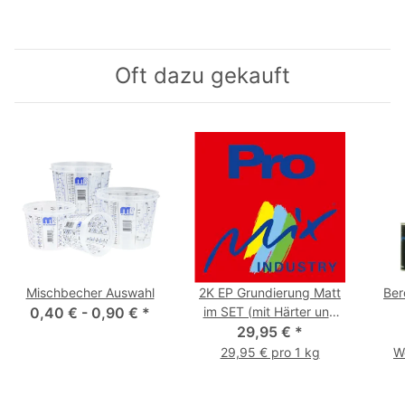
Oft dazu gekauft
Mischbecher Auswahl
2K EP Grundierung Matt
Ber
0,40 € -
0,90 €
*
im SET (mit Härter und
Verdünnung) - bitte bei
29,95 €
*
der Bestellung eine
29,95 € pro 1 kg
W
Farbangabe machen!