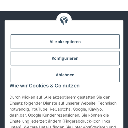
Kontakt
Alle akzeptieren
Lackwissen
Konfigurieren
Informationen
Ablehnen
Gesetzliches
Wie wir Cookies & Co nutzen
Durch Klicken auf „Alle akzeptieren“ gestatten Sie den
Vertrag widerrufen
Einsatz folgender Dienste auf unserer Website: Technisch
notwendig, YouTube, ReCaptcha, Google, Klaviyo,
dash.bar, Google Kundenrezensionen. Sie können die
Einstellung jederzeit ändern (Fingerabdruck-Icon links
unten). Weitere Details finden Sie unter
Konfigurieren
und