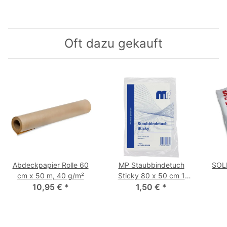
Oft dazu gekauft
Abdeckpapier Rolle 60
MP Staubbindetuch
SOLL
cm x 50 m, 40 g/m²
Sticky 80 x 50 cm 1
10,95 €
*
1,50 €
Stück
*