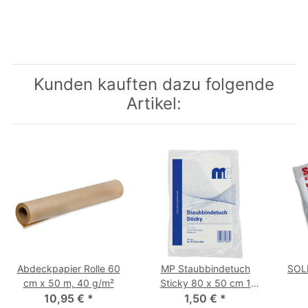
Kunden kauften dazu folgende
Artikel:
Abdeckpapier Rolle 60
MP Staubbindetuch
SOLL
cm x 50 m, 40 g/m²
Sticky 80 x 50 cm 1
10,95 €
*
1,50 €
Stück
*