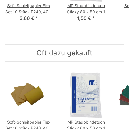
Soft-Schleifpapier Flex
MP Staubbindetuch
Sc
Set 10 Stück P240, 400,
Sticky 80 x 50 cm 1
3,80 €
600, 800
*
1,50 €
Stück
*
Oft dazu gekauft
Soft-Schleifpapier Flex
MP Staubbindetuch
Set 10 Stück P240, 400,
Sticky 80 x 50 cm 1