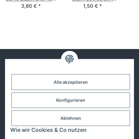
3,80 €
600, 800
*
1,50 €
Stück
*
Kontakt
Alle akzeptieren
Lackwissen
Konfigurieren
Informationen
Ablehnen
Gesetzliches
Wie wir Cookies & Co nutzen