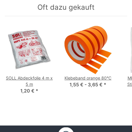
Oft dazu gekauft
SOLL Abdeckfolie 4 m x
Klebeband orange 80°C
MP
5 m
1,55 € -
3,65 €
*
St
1,20 €
*