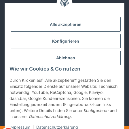
Kontakt
Alle akzeptieren
Lackwissen
Konfigurieren
Informationen
Ablehnen
Gesetzliches
Wie wir Cookies & Co nutzen
Durch Klicken auf „Alle akzeptieren“ gestatten Sie den
Vertrag widerrufen
Einsatz folgender Dienste auf unserer Website: Technisch
notwendig, YouTube, ReCaptcha, Google, Klaviyo,
dash.bar, Google Kundenrezensionen. Sie können die
Einstellung jederzeit ändern (Fingerabdruck-Icon links
unten). Weitere Details finden Sie unter
Konfigurieren
und
in unserer
Datenschutzerklärung
.
* Alle Preise inkl. gesetzlicher USt., zzgl.
Versand
Impressum
|
Datenschutzerklärung