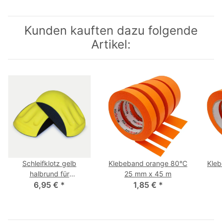
Kunden kauften dazu folgende
Artikel:
Schleifklotz gelb
Klebeband orange 80°C
Kle
halbrund für
25 mm x 45 m
Schleifscheiben 150 mm
6,95 €
*
1,85 €
*