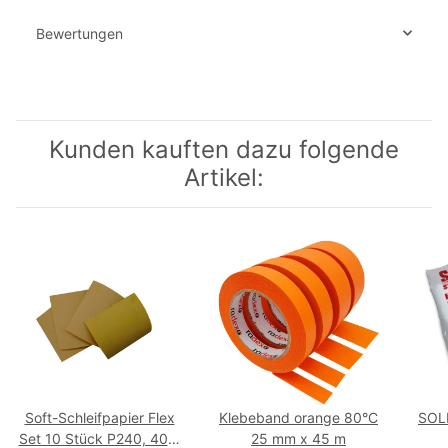
Bewertungen
Kunden kauften dazu folgende
Artikel:
Soft-Schleifpapier Flex
Klebeband orange 80°C
SOLL
Set 10 Stück P240, 400,
25 mm x 45 m