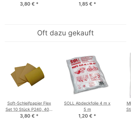
3,80 €
600, 800
*
1,85 €
*
Oft dazu gekauft
Soft-Schleifpapier Flex
SOLL Abdeckfolie 4 m x
MP
Set 10 Stück P240, 400,
5 m
St
3,80 €
600, 800
*
1,20 €
*